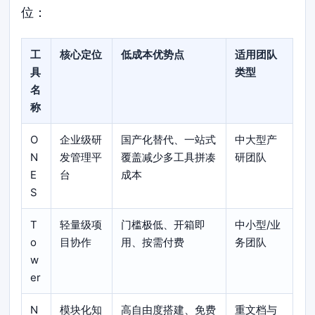
位：
工
核心定位
低成本优势点
适用团队
具
类型
名
称
O
企业级研
国产化替代、一站式
中大型产
N
发管理平
覆盖减少多工具拼凑
研团队
E
台
成本
S
T
轻量级项
门槛极低、开箱即
中小型/业
o
目协作
用、按需付费
务团队
w
er
N
模块化知
高自由度搭建、免费
重文档与