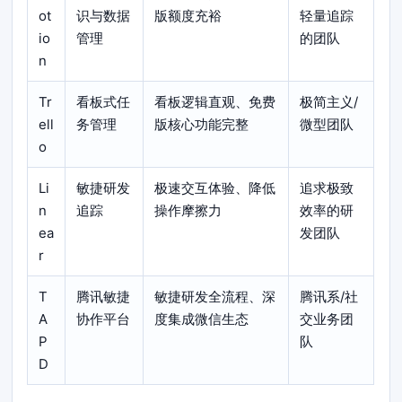
ot
识与数据
版额度充裕
轻量追踪
io
管理
的团队
n
Tr
看板式任
看板逻辑直观、免费
极简主义/
ell
务管理
版核心功能完整
微型团队
o
Li
敏捷研发
极速交互体验、降低
追求极致
n
追踪
操作摩擦力
效率的研
ea
发团队
r
T
腾讯敏捷
敏捷研发全流程、深
腾讯系/社
A
协作平台
度集成微信生态
交业务团
P
队
D