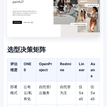
选型决策矩阵
评估
ONE
OpenPr
Redmi
Lin
As
维度
S
oject
ne
ear
an
a
部署
公有
自托管/
自托管
仅
仅
模式
云/私
云服务
为主
Sa
Sa
有化
aS
aS