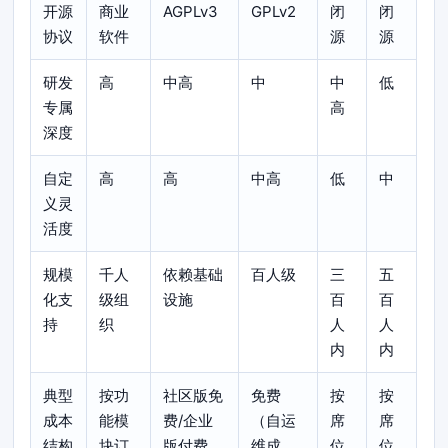
开源
商业
AGPLv3
GPLv2
闭
闭
协议
软件
源
源
研发
高
中高
中
中
低
专属
高
深度
自定
高
高
中高
低
中
义灵
活度
规模
千人
依赖基础
百人级
三
五
化支
级组
设施
百
百
持
织
人
人
内
内
典型
按功
社区版免
免费
按
按
成本
能模
费/企业
（自运
席
席
结构
块订
版付费
维成
位
位