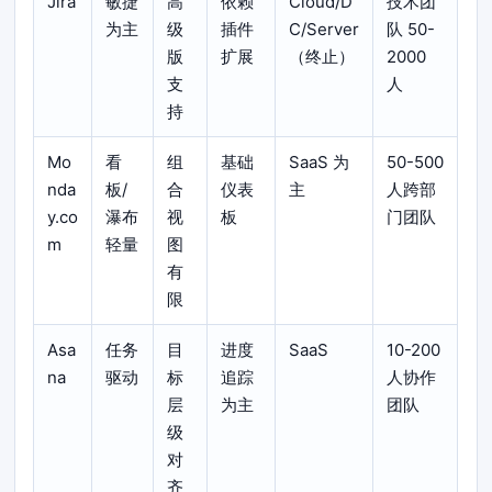
Jira
敏捷
高
依赖
Cloud/D
技术团
为主
级
插件
C/Server
队 50-
版
扩展
（终止）
2000
支
人
持
Mo
看
组
基础
SaaS 为
50-500
nda
板/
合
仪表
主
人跨部
y.co
瀑布
视
板
门团队
m
轻量
图
有
限
Asa
任务
目
进度
SaaS
10-200
na
驱动
标
追踪
人协作
层
为主
团队
级
对
齐