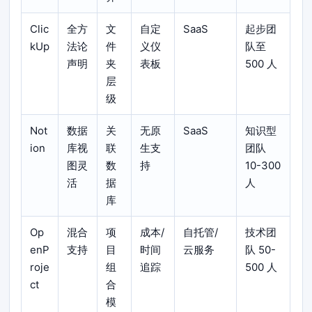
Clic
全方
文
自定
SaaS
起步团
kUp
法论
件
义仪
队至
声明
夹
表板
500 人
层
级
Not
数据
关
无原
SaaS
知识型
ion
库视
联
生支
团队
图灵
数
持
10-300
活
据
人
库
Op
混合
项
成本/
自托管/
技术团
enP
支持
目
时间
云服务
队 50-
roje
组
追踪
500 人
ct
合
模