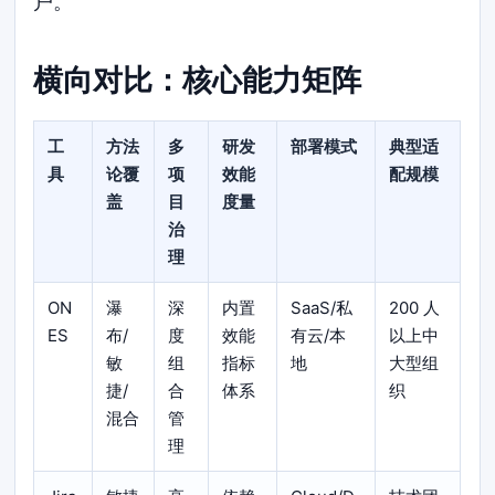
户。
横向对比：核心能力矩阵
工
方法
多
研发
部署模式
典型适
具
论覆
项
效能
配规模
盖
目
度量
治
理
ON
瀑
深
内置
SaaS/私
200 人
ES
布/
度
效能
有云/本
以上中
敏
组
指标
地
大型组
捷/
合
体系
织
混合
管
理