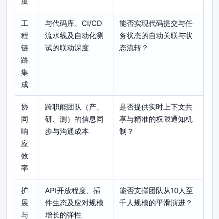
度
工
与代码库、CI/CD
能否实现代码提交与任
程
流水线及自动化测
务状态的自动关联与状
链
试的联动深度
态流转？
路
集
成
协
跨职能团队（产、
是否提供实时上下文共
同
研、测）的信息同
享与精准的权限通知机
响
步与沟通成本
制？
应
效
率
扩
API开放程度、插
能否支撑团队从10人至
展
件生态及应对规模
千人规模的平滑演进？
与
增长的弹性