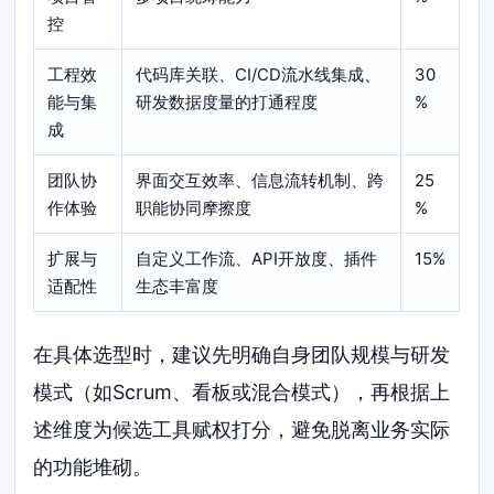
控
工程效
代码库关联、CI/CD流水线集成、
30
能与集
研发数据度量的打通程度
%
成
团队协
界面交互效率、信息流转机制、跨
25
作体验
职能协同摩擦度
%
扩展与
自定义工作流、API开放度、插件
15%
适配性
生态丰富度
在具体选型时，建议先明确自身团队规模与研发
模式（如Scrum、看板或混合模式），再根据上
述维度为候选工具赋权打分，避免脱离业务实际
的功能堆砌。