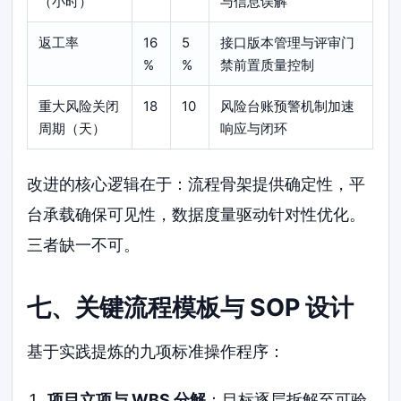
（小时）
与信息误解
返工率
16
5
接口版本管理与评审门
%
%
禁前置质量控制
重大风险关闭
18
10
风险台账预警机制加速
周期（天）
响应与闭环
改进的核心逻辑在于：流程骨架提供确定性，平
台承载确保可见性，数据度量驱动针对性优化。
三者缺一不可。
七、关键流程模板与 SOP 设计
基于实践提炼的九项标准操作程序：
项目立项与 WBS 分解
：目标逐层拆解至可验