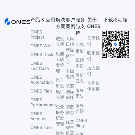
产品 & 应用
解决
客户
服务
关于
下载移动端
方案
案例
与支
ONES
ONES
持
Project
关于我
进度
人民
们
管理
日报
产品
ONES Wiki
新媒
定价
联系我
机器
ONES Desk
体中
们
人研
帮助
心
ONES
发管
手册
加入我
TestCase
理
中国
们
更新
电信
ONES
汽车
日志
Automation
合作伙
研发
长安
伴招募
服务
ONES Plan
项目
国际
团队
管理
信托
ONES
Performance
服务
企业
荣数
介绍
服务
信息
ONES
研发
Account
ONES
优艾
管理
Blog
ONES Task
智合
装备
机器
开发