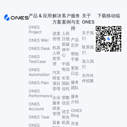
产品 & 应用
解决
客户
服务
关于
下载移动端
方案
案例
与支
ONES
ONES
持
Project
关于我
进度
人民
们
管理
日报
产品
ONES Wiki
新媒
定价
联系我
机器
ONES Desk
体中
们
人研
帮助
心
ONES
发管
手册
加入我
TestCase
理
中国
们
更新
电信
ONES
汽车
日志
Automation
合作伙
研发
长安
伴招募
服务
ONES Plan
项目
国际
团队
管理
信托
ONES
Performance
服务
企业
荣数
介绍
服务
信息
ONES
研发
Account
ONES
优艾
管理
Blog
ONES Task
智合
装备
机器
开发
ONES