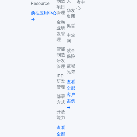
制造
人
者中
Resource
项目
心
华发
管理
前往应用中心
集团
→
金融
奥哲
业研
发管
中农
理
网
智能
紫金
制造
保险
研发
蓝城
管理
兄弟
IPD
研发
查看
管理
全部
客户
部署
案例
方式
→
开放
能力
查看
全部