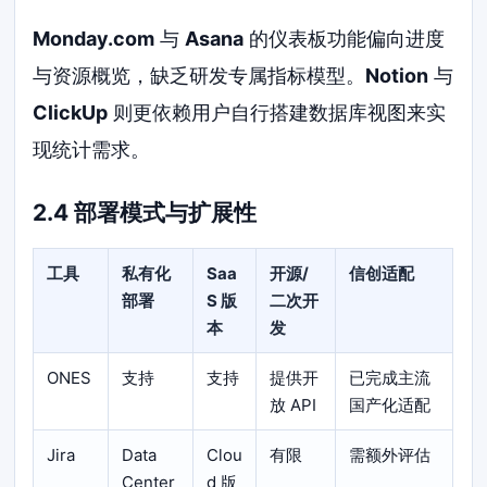
Monday.com
与
Asana
的仪表板功能偏向进度
与资源概览，缺乏研发专属指标模型。
Notion
与
ClickUp
则更依赖用户自行搭建数据库视图来实
现统计需求。
2.4 部署模式与扩展性
工具
私有化
Saa
开源/
信创适配
部署
S 版
二次开
本
发
ONES
支持
支持
提供开
已完成主流
放 API
国产化适配
Jira
Data
Clou
有限
需额外评估
Center
d 版