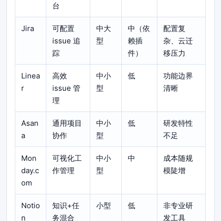
台
Jira
可配置
中大
中（依
配置复
issue 追
型
赖插
杂、云迁
踪
件）
移压力
Linea
高效
中小
低
功能边界
r
issue 管
型
清晰
理
Asan
通用项目
中小
低
研发特性
a
协作
型
不足
Mon
可视化工
中小
中
成本随规
day.c
作管理
型
模陡增
om
Notio
知识+任
小型
低
非专业研
n
务混合
发工具