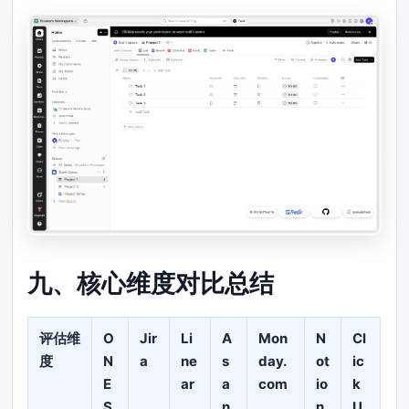
九、核心维度对比总结
评估维
O
Jir
Li
A
Mon
N
Cl
度
N
a
ne
s
day.
ot
ic
E
ar
a
com
io
k
S
n
n
U