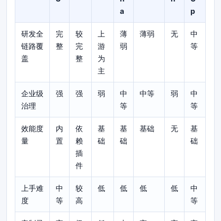
a
p
研发全
完
较
上
薄
薄弱
无
中
链路覆
整
完
游
弱
等
盖
整
为
主
企业级
强
强
弱
中
中等
弱
中
治理
等
等
效能度
内
依
基
基
基础
无
基
量
置
赖
础
础
础
插
件
上手难
中
较
低
低
低
低
中
度
等
高
等