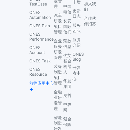
发管
手册
加入我
TestCase
理
中国
们
更新
电信
ONES
汽车
日志
Automation
合作伙
研发
长安
伴招募
服务
ONES Plan
项目
国际
团队
管理
信托
ONES
Performance
服务
企业
荣数
介绍
服务
信息
ONES
研发
Account
ONES
优艾
管理
Blog
ONES Task
智合
装备
机器
开发
ONES
制造
人
者中
Resource
项目
心
华发
管理
前往应用中心
集团
→
金融
奥哲
业研
发管
中农
理
网
智能
紫金
制造
保险
研发