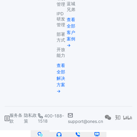
蓝城
管理
兄弟
IPD
研发
查看
管理
全部
客户
部署
案例
方式
→
开放
能力
查看
全部
解决
方案
→
服务条
隐私政
400-188-
款
策
1518
support@ones.cn
©武汉复临科技有限公司
鄂ICP备2022020263号
鄂公网安备 42018502006395号