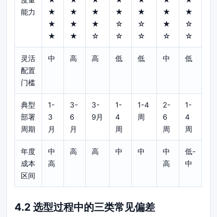
能力
★
★
★
★
★
★
★
★
★
★
☆
☆
★
☆
★
★
☆
☆
☆
☆
☆
灵活
中
高
高
低
低
中
低
配置
门槛
典型
1-
3-
3-
1-
1-4
2-
1-
部署
3
6
9月
4
周
6
4
周期
月
月
周
周
周
年度
中
高
高
中
中
中
低-
成本
高
高
中
区间
4.2 选型过程中的三类常见偏差