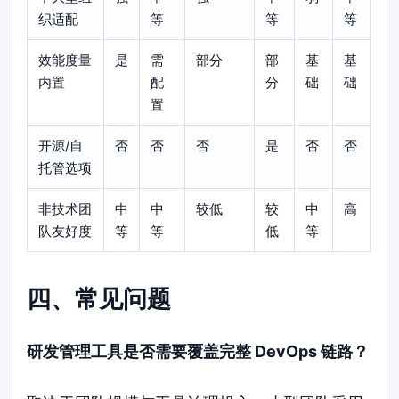
织适配
等
等
等
效能度量
是
需
部分
部
基
基
内置
配
分
础
础
置
开源/自
否
否
否
是
否
否
托管选项
非技术团
中
中
较低
较
中
高
队友好度
等
等
低
等
四、常见问题
研发管理工具是否需要覆盖完整 DevOps 链路？