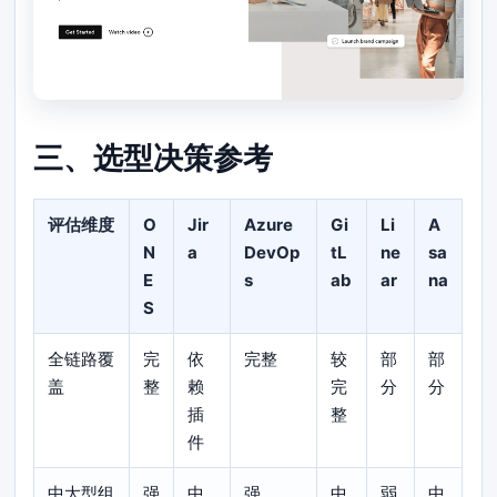
三、选型决策参考
评估维度
O
Jir
Azure
Gi
Li
A
N
a
DevOp
tL
ne
sa
E
s
ab
ar
na
S
全链路覆
完
依
完整
较
部
部
盖
整
赖
完
分
分
插
整
件
中大型组
强
中
强
中
弱
中