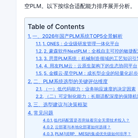
空PLM。以下按综合适配能力排序展开分析。
Table of Contents
一、2026年国产PLM系统TOP5全景解析
1. ONES：企业级研发管理一体化平台
2. 豪森软件NextPLM：全栈自主可控的敏捷
3. 思普PLM系统：机械制造领域的工艺知识引
4. 用友PLM云：云原生架构下的生态协同平台
5. 金蝶云·星空PLM：成长型企业的轻量化起
二、PLM系统选型的关键评估维度
（一）低代码能力：业务响应速度的决定因素
（二）可定制化能力：长期适配深度的保障机
三、选型建议与决策框架
常见问题
低代码配置是否意味着完全无需技术投入？
云部署与本地化部署如何选择？
PLM与ERP、MES的集成优先级如何排序？