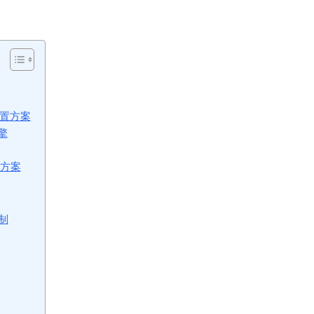
配置方案
擎
步方案
制