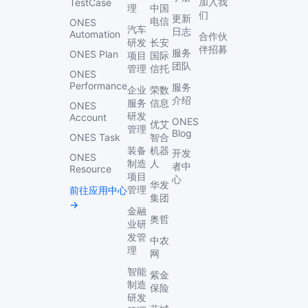
加入我
TestCase
理
中国
们
更新
电信
ONES
汽车
日志
Automation
合作伙
研发
长安
伴招募
服务
ONES Plan
项目
国际
团队
管理
信托
ONES
Performance
服务
企业
荣数
介绍
服务
信息
ONES
研发
Account
ONES
优艾
管理
Blog
ONES Task
智合
装备
机器
开发
ONES
制造
人
者中
Resource
项目
心
华发
管理
前往应用中心
集团
→
金融
奥哲
业研
发管
中农
理
网
智能
紫金
制造
保险
研发