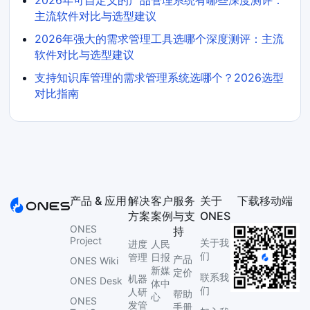
2026年可自定义的产品管理系统有哪些深度测评：
主流软件对比与选型建议
2026年强大的需求管理工具选哪个深度测评：主流
软件对比与选型建议
支持知识库管理的需求管理系统选哪个？2026选型
对比指南
产品 & 应用
解决
客户
服务
关于
下载移动端
方案
案例
与支
ONES
ONES
持
Project
关于我
进度
人民
们
管理
日报
产品
ONES Wiki
新媒
定价
联系我
机器
ONES Desk
体中
们
人研
帮助
心
ONES
发管
手册