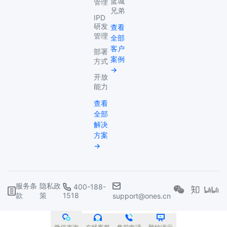
蓝城
管理
兄弟
IPD
研发
查看
管理
全部
客户
部署
案例
方式
→
开放
能力
查看
全部
解决
方案
→
服务条
隐私政
400-188-
款
策
1518
support@ones.cn
©武汉复临科技有限公司
鄂ICP备2022020263号
鄂公网安备 42018502006395号