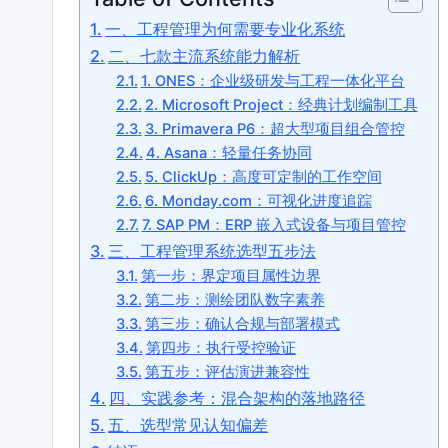
一、工程管理为何需要专业化系统
二、七款主流系统能力解析
1. ONES：企业级研发与工程一体化平台
2. Microsoft Project：经典计划编制工具
3. Primavera P6：超大型项目组合管控
4. Asana：轻量任务协同
5. ClickUp：高度可定制的工作空间
6. Monday.com：可视化进度追踪
7. SAP PM：ERP 嵌入式设备与项目管控
三、工程管理系统选型五步法
第一步：界定项目属性边界
第二步：测绘团队数字素养
第三步：确认合规与部署模式
第四步：执行受控验证
第五步：评估演进兼容性
四、实践参考：混合架构的落地路径
五、选型常见认知偏差