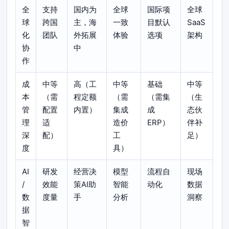
全
支持
国内为
全球
国际项
全球
球
跨国
主，海
一致
目默认
SaaS
化
团队
外拓展
体验
选项
架构
协
中
作
成
中等
高（工
中等
基础
中等
本
（需
程定额
（需
（需集
（生
管
配置
内置）
集成
成
态伙
理
适
造价
ERP）
伴补
深
配）
工
足）
度
具）
AI
研发
经营决
模型
流程自
现场
/
效能
策AI助
智能
动化
数据
数
度量
手
分析
洞察
据
智