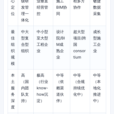
心
级研
业垂直
施工
程多方
敏捷
定
发管
经营管
BIM协
协作
数据
位
理一
控
同
采集
体化
最
中大
中小型
设计
超大型
成长
佳
型复
至大型
院/BI
项目/跨
型施
组
合型
工程企
M成
国
工企
织
组织
业
熟企
consor
业
规
业
tium
模
本
高
极高
中等
中等
中等
土
（国
（行业
（依
（合规
（本
服
内团
know-
赖渠
持续优
地化
务
队支
how沉
道伙
化中）
推进
深
持）
淀）
伴）
中）
度