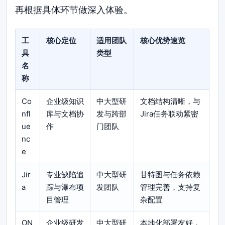
再根据具体环节做深入体验。
工
核心定位
适用团队
核心优势速览
具
类型
名
称
Co
企业级知识
中大型研
文档结构清晰，与
nfl
库与文档协
发与跨部
Jira任务联动紧密
ue
作
门团队
nc
e
Jir
专业缺陷追
中大型研
甘特图与任务依赖
a
踪与瀑布项
发团队
管理完善，支持复
目管理
杂配置
ON
企业级研发
中大型研
本地化部署友好，