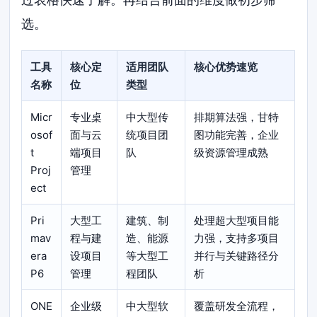
选。
工具
核心定
适用团队
核心优势速览
名称
位
类型
Micr
专业桌
中大型传
排期算法强，甘特
osof
面与云
统项目团
图功能完善，企业
t
端项目
队
级资源管理成熟
Proj
管理
ect
Pri
大型工
建筑、制
处理超大型项目能
mav
程与建
造、能源
力强，支持多项目
era
设项目
等大型工
并行与关键路径分
P6
管理
程团队
析
ONE
企业级
中大型软
覆盖研发全流程，