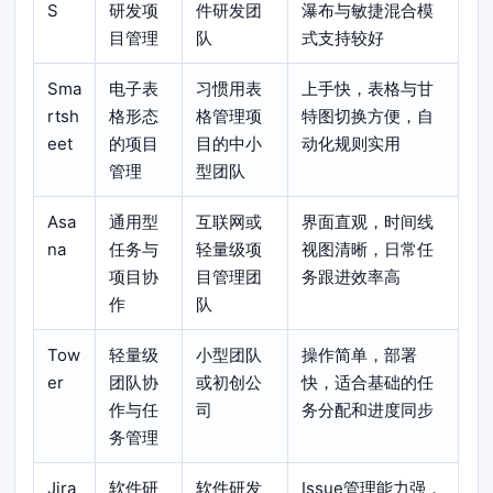
S
研发项
件研发团
瀑布与敏捷混合模
目管理
队
式支持较好
Sma
电子表
习惯用表
上手快，表格与甘
rtsh
格形态
格管理项
特图切换方便，自
eet
的项目
目的中小
动化规则实用
管理
型团队
Asa
通用型
互联网或
界面直观，时间线
na
任务与
轻量级项
视图清晰，日常任
项目协
目管理团
务跟进效率高
作
队
Tow
轻量级
小型团队
操作简单，部署
er
团队协
或初创公
快，适合基础的任
作与任
司
务分配和进度同步
务管理
Jira
软件研
软件研发
Issue管理能力强，