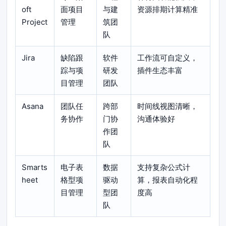
oft
面项目
与建
资源排期计算精准
Project
管理
筑团
队
Jira
缺陷跟
软件
工作流可自定义，
踪与项
研发
插件生态丰富
目管理
团队
Asana
团队任
跨部
时间线视图清晰，
务协作
门协
沟通体验好
作团
队
Smarts
电子表
数据
支持复杂公式计
heet
格型项
驱动
算，报表自动化程
目管理
型团
度高
队