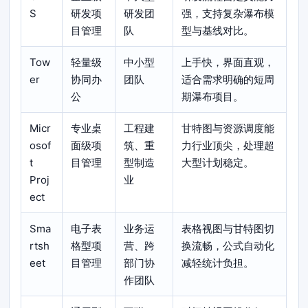
S
研发项
研发团
强，支持复杂瀑布模
目管理
队
型与基线对比。
Tow
轻量级
中小型
上手快，界面直观，
er
协同办
团队
适合需求明确的短周
公
期瀑布项目。
Micr
专业桌
工程建
甘特图与资源调度能
osof
面级项
筑、重
力行业顶尖，处理超
t
目管理
型制造
大型计划稳定。
Proj
业
ect
Sma
电子表
业务运
表格视图与甘特图切
rtsh
格型项
营、跨
换流畅，公式自动化
eet
目管理
部门协
减轻统计负担。
作团队