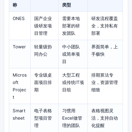
称
类型
ONES
国产企业
需要本地
研发流程覆盖
级研发项
部署的研
全，支持私有
目管理
发团队
部署
Tower
轻量级协
中小团队
界面简单，上
同办公
或简单项
手极快
目
Micros
专业级桌
大型工程
排期算法专
oft
面项目排
或传统IT项
业，资源管理
Projec
期
目组
细致
t
Smart
电子表格
习惯用
表格视图灵
sheet
型项目管
Excel做管
活，支持自动
理
理的团队
化提醒