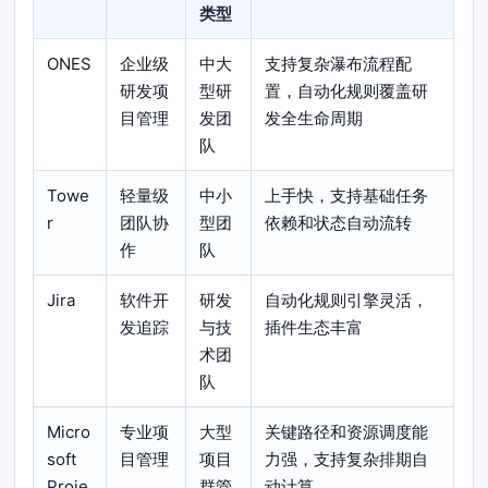
类型
ONES
企业级
中大
支持复杂瀑布流程配
研发项
型研
置，自动化规则覆盖研
目管理
发团
发全生命周期
队
Towe
轻量级
中小
上手快，支持基础任务
r
团队协
型团
依赖和状态自动流转
作
队
Jira
软件开
研发
自动化规则引擎灵活，
发追踪
与技
插件生态丰富
术团
队
Micro
专业项
大型
关键路径和资源调度能
soft
目管理
项目
力强，支持复杂排期自
Proje
群管
动计算