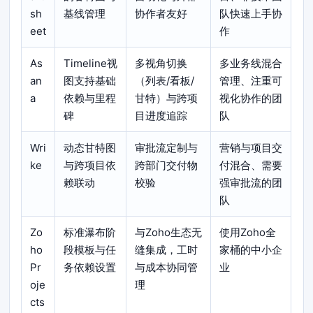
sh
基线管理
协作者友好
队快速上手协
eet
作
As
Timeline视
多视角切换
多业务线混合
an
图支持基础
（列表/看板/
管理、注重可
a
依赖与里程
甘特）与跨项
视化协作的团
碑
目进度追踪
队
Wri
动态甘特图
审批流定制与
营销与项目交
ke
与跨项目依
跨部门交付物
付混合、需要
赖联动
校验
强审批流的团
队
Zo
标准瀑布阶
与Zoho生态无
使用Zoho全
ho
段模板与任
缝集成，工时
家桶的中小企
Pr
务依赖设置
与成本协同管
业
oje
理
cts