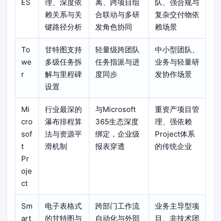
ES
理、深度依
离、跨项目组
队、强合规与
赖关系与关
合联动与多研
复杂交付物依
键路径分析
发角色协同
赖场景
To
甘特图支持
轻量级跨团队
中小型团队、
we
多级任务拆
任务指派与进
业务与轻量研
r
解与里程碑
度同步
发协作场景
设置
Mi
行业最深的
与Microsoft
重资产项目管
cro
瀑布排程算
365生态深度
理、强依赖
sof
法与资源平
绑定，企业级
Project体系
t
滑机制
报表穿透
的传统企业
Pr
oje
ct
Sm
电子表格式
跨部门工作流
业务主导型项
art
的甘特图与
自动化与外部
目、非技术团