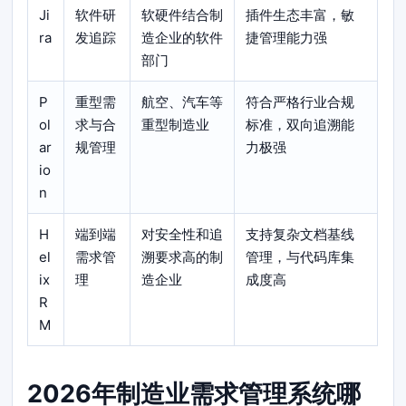
Ji
软件研
软硬件结合制
插件生态丰富，敏
ra
发追踪
造企业的软件
捷管理能力强
部门
P
重型需
航空、汽车等
符合严格行业合规
ol
求与合
重型制造业
标准，双向追溯能
ar
规管理
力极强
io
n
H
端到端
对安全性和追
支持复杂文档基线
el
需求管
溯要求高的制
管理，与代码库集
ix
理
造企业
成度高
R
M
2026年制造业需求管理系统哪