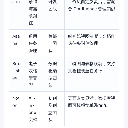
Jira
缺陷
研发
工作流自定义灵活，需配
与需
团队
合 Confluence 管理知识
求跟
踪
Asa
通用
跨部
时间线视图清晰，文档作
na
任务
门团
为任务附件管理
管理
队
Sma
电子
数据
甘特图与表格联动，支持
rtsh
表格
驱动
文档挂载至任务行
eet
型管
型团
理
队
Noti
All-
初创
页面嵌套灵活，数据库视
on
in-
及创
图可模拟简单瀑布流
one
意团
文档
队