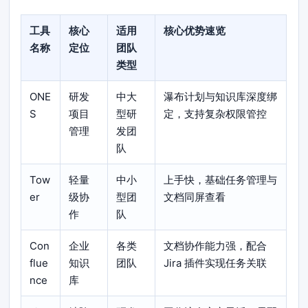
工具
核心
适用
核心优势速览
名称
定位
团队
类型
ONE
研发
中大
瀑布计划与知识库深度绑
S
项目
型研
定，支持复杂权限管控
管理
发团
队
Tow
轻量
中小
上手快，基础任务管理与
er
级协
型团
文档同屏查看
作
队
Con
企业
各类
文档协作能力强，配合
flue
知识
团队
Jira 插件实现任务关联
nce
库