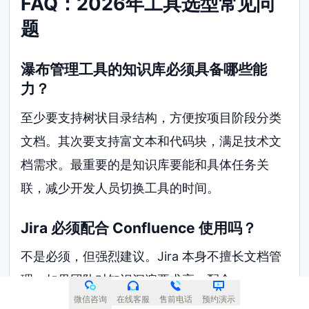
FAQ：2026年工具选型常见问
题
瀑布管理工具的知识库必须具备哪些能
力？
至少要支持树状目录结构，方便按项目阶段分类
文档。其次要支持富文本和代码块，满足技术文
档需求。最重要的是知识库要能和具体任务关
联，减少开发人员切换工具的时间。
Jira 必须配合 Confluence 使用吗？
不是必须，但强烈建议。Jira 本身不擅长文档管
理。如果团队对知识沉淀要求高，配合
微信咨询
在线客服
售前电话
预约演示
Confluence 是最成熟的方案。两者底层打通，