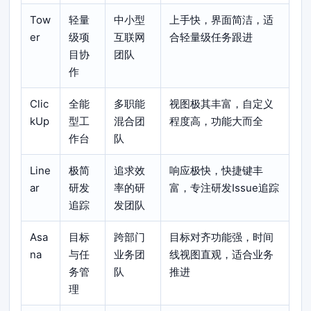
Tow
轻量
中小型
上手快，界面简洁，适
er
级项
互联网
合轻量级任务跟进
目协
团队
作
Clic
全能
多职能
视图极其丰富，自定义
kUp
型工
混合团
程度高，功能大而全
作台
队
Line
极简
追求效
响应极快，快捷键丰
ar
研发
率的研
富，专注研发Issue追踪
追踪
发团队
Asa
目标
跨部门
目标对齐功能强，时间
na
与任
业务团
线视图直观，适合业务
务管
队
推进
理