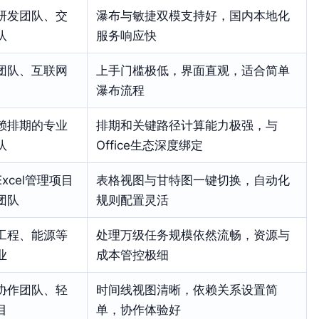
研发团队、交
瀑布与敏捷双模支持好，国内本地化
队
服务响应快
团队、互联网
上手门槛极低，界面直观，适合简单
瀑布流程
赖排期的专业
排期和关键路径计算能力极强，与
队
Office生态深度绑定
xcel管理项目
表格视图与甘特图一键切换，自动化
团队
规则配置灵活
工程、能源等
处理万级任务规模依然流畅，资源与
业
成本管控极细
协作团队、轻
时间线视图清晰，依赖关系设置简
目
单，协作体验好