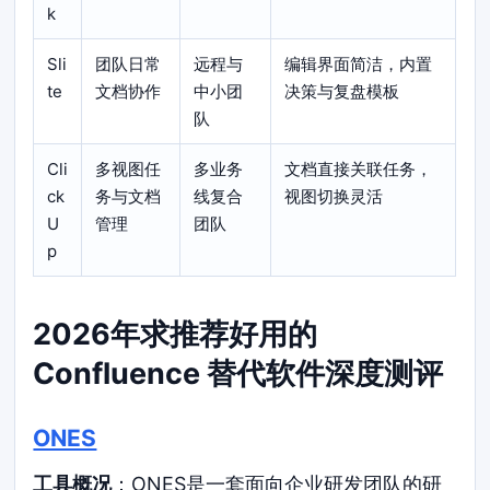
k
Sli
团队日常
远程与
编辑界面简洁，内置
te
文档协作
中小团
决策与复盘模板
队
Cli
多视图任
多业务
文档直接关联任务，
ck
务与文档
线复合
视图切换灵活
U
管理
团队
p
2026年求推荐好用的
Confluence 替代软件深度测评
ONES
工具概况
：ONES是一套面向企业研发团队的研