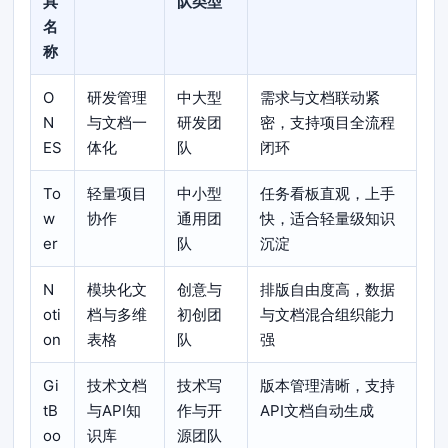
具
队类型
名
称
O
研发管理
中大型
需求与文档联动紧
N
与文档一
研发团
密，支持项目全流程
ES
体化
队
闭环
To
轻量项目
中小型
任务看板直观，上手
w
协作
通用团
快，适合轻量级知识
er
队
沉淀
N
模块化文
创意与
排版自由度高，数据
oti
档与多维
初创团
与文档混合组织能力
on
表格
队
强
Gi
技术文档
技术写
版本管理清晰，支持
tB
与API知
作与开
API文档自动生成
oo
识库
源团队