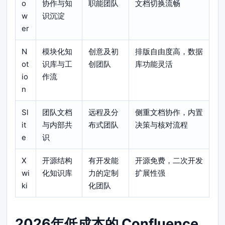
o
协作与知
职能团队
文档切换流畅
w
识沉淀
er
N
模块化知
创意及初
排版自由度高，数据
ot
识库与工
创团队
库功能灵活
io
作流
n
Sl
团队文档
远程及分
侧重文档协作，内置
it
与内部共
布式团队
决策与核对流程
e
识
X
开源结构
有开发能
开源免费，二次开发
wi
化知识库
力的定制
扩展性强
ki
化团队
2026年低成本的 Confluence