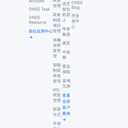
研发
Account
ONES
优艾
管理
Blog
ONES Task
智合
装备
机器
开发
ONES
制造
人
者中
Resource
项目
心
华发
管理
前往应用中心
集团
→
金融
奥哲
业研
发管
中农
理
网
智能
紫金
制造
保险
研发
蓝城
管理
兄弟
IPD
研发
查看
管理
全部
客户
部署
案例
方式
→
开放