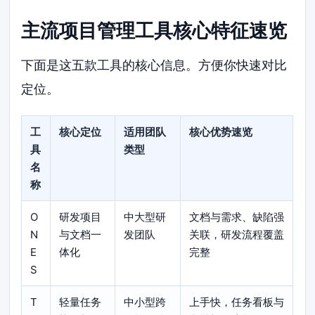
主流项目管理工具核心特征速览
下面是这五款工具的核心信息。方便你快速对比
定位。
工
核心定位
适用团队
核心优势速览
具
类型
名
称
O
研发项目
中大型研
文档与需求、缺陷强
N
与文档一
发团队
关联，研发流程覆盖
E
体化
完整
S
T
轻量任务
中小型跨
上手快，任务看板与