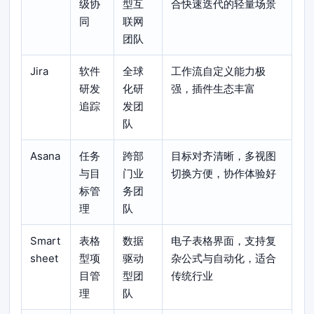
级协
型互
合快速迭代的轻量场景
同
联网
团队
Jira
软件
全球
工作流自定义能力极
研发
化研
强，插件生态丰富
追踪
发团
队
Asana
任务
跨部
目标对齐清晰，多视图
与目
门业
切换方便，协作体验好
标管
务团
理
队
Smart
表格
数据
电子表格界面，支持复
sheet
型项
驱动
杂公式与自动化，适合
目管
型团
传统行业
理
队