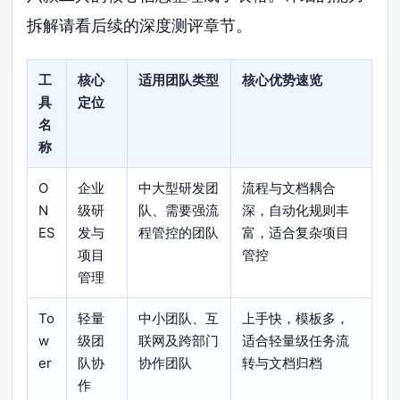
拆解请看后续的深度测评章节。
工
核心
适用团队类型
核心优势速览
具
定位
名
称
O
企业
中大型研发团
流程与文档耦合
N
级研
队、需要强流
深，自动化规则丰
ES
发与
程管控的团队
富，适合复杂项目
项目
管控
管理
To
轻量
中小团队、互
上手快，模板多，
w
级团
联网及跨部门
适合轻量级任务流
er
队协
协作团队
转与文档归档
作