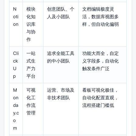
N
模块
创意团队、个
文档编辑极度灵
oti
化知
人及小团队
活，数据库视图多
on
识库
样，但自动化偏弱
与协
作
Cli
一站
追求全能工具
功能大而全，自定
ck
式生
的中小团队
义字段多，自动化
U
产力
触发条件广泛
p
平台
M
可视
运营、市场及
看板可视化极佳，
on
化工
非技术团队
自动化配置直观，
da
作流
流程搭建门槛低
y.c
管理
o
m