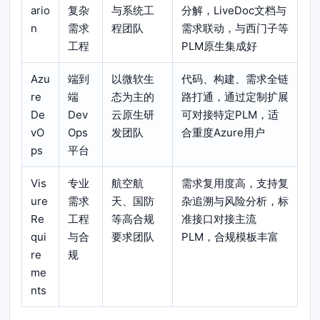
ario
复杂
与系统工
分解，LiveDoc文档与
n
需求
程团队
需求联动，与西门子等
工程
PLM原生集成好
Azu
端到
以微软生
代码、构建、需求全链
re
端
态为主的
路打通，通过定制扩展
De
Dev
云原生研
可对接特定PLM，适
vO
Ops
发团队
合重度Azure用户
ps
平台
Vis
专业
航空航
需求复用度高，支持复
ure
需求
天、国防
杂追溯与风险分析，标
Re
工程
等高合规
准接口对接主流
qui
与合
要求团队
PLM，合规模板丰富
re
规
me
nts