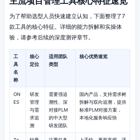
主流项目管理工具核心特征速览
为了帮助选型人员快速建立认知，下面整理了7
款工具的核心特征。详细的能力拆解和实操体
验，请参考后续的深度测评章节。
工
核心
适用团队
核心优势速览
具
定位
类型
名
称
ON
研发
需要强追
国内产品，支持需求树
ES
管理
溯性、深
拆解与双向追溯，提供
与需
对接PLM
标准PLM对接方案，
求追
的中大型
本地化服务响应快
溯
研发团队
To
轻量
注重任务
上手快，界面直观，适