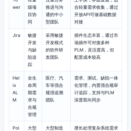
wer
级项
推进与沟
合轻量需求收集，通过
目协
通的中小
开放API可做基础数据
同
型团队
对接
Jira
敏捷
采用敏捷
插件生态丰富，通过市
开发
开发模式
场插件可对接多种
与缺
的软件研
PLM，灵活度高，但
陷追
发团队
配置成本较高
踪
Hel
全生
医疗、汽
需求、测试、缺陷一体
ix
命周
车等强合
化管理，内置强合规审
AL
期需
规强追溯
计追踪，支持与PLM
M
求与
团队
深度双向同步
合规
管理
Pol
大型
大型制造
擅长处理复杂系统需求