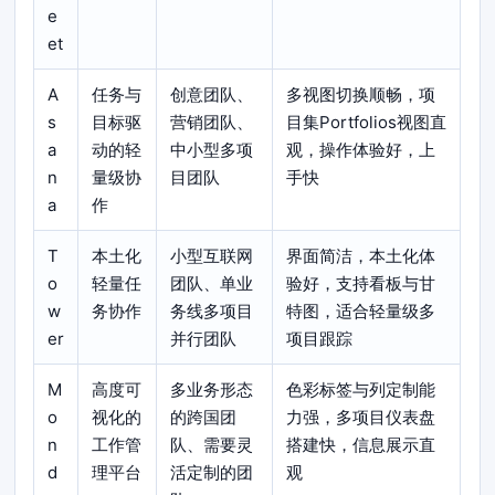
e
et
A
任务与
创意团队、
多视图切换顺畅，项
s
目标驱
营销团队、
目集Portfolios视图直
a
动的轻
中小型多项
观，操作体验好，上
n
量级协
目团队
手快
a
作
T
本土化
小型互联网
界面简洁，本土化体
o
轻量任
团队、单业
验好，支持看板与甘
w
务协作
务线多项目
特图，适合轻量级多
er
并行团队
项目跟踪
M
高度可
多业务形态
色彩标签与列定制能
o
视化的
的跨国团
力强，多项目仪表盘
n
工作管
队、需要灵
搭建快，信息展示直
d
理平台
活定制的团
观