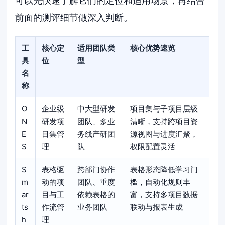
可以先快速了解它们的定位和适用场景，再结合
前面的测评细节做深入判断。
工
核心定
适用团队类
核心优势速览
具
位
型
名
称
O
企业级
中大型研发
项目集与子项目层级
N
研发项
团队、多业
清晰，支持跨项目资
E
目集管
务线产研团
源视图与进度汇聚，
S
理
队
权限配置灵活
S
表格驱
跨部门协作
表格形态降低学习门
m
动的项
团队、重度
槛，自动化规则丰
ar
目与工
依赖表格的
富，支持多项目数据
ts
作流管
业务团队
联动与报表生成
h
理