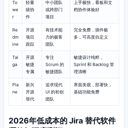
To
轻量
中小团队
上手极快，看板和文
we
级协
或跨部门
档协作体验好
r
作
项目
Re
开源
有技术能
完全免费，插件极
dm
项目
力的极客
多，可高度自定义
ine
跟踪
团队
Tai
开源
专注
敏捷设计纯粹，
ga
敏捷
Scrum 的
Sprint 和 Backlog 管
专属
敏捷团队
理清晰
Pla
新兴
追求现代
界面美观，部署快，
ne
开源
UI 的初创
基础功能免费
替代
团队
2026年低成本的 Jira 替代软件