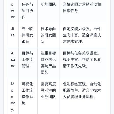
o
任务与
职能团队
合快速跟进营销活动和
w
项目协
日常任务。
er
作
Ji
专业软
技术导向
自定义能力极强。插件
ra
件研发
的研发团
生态丰富。适合深度技
跟踪
队
术需求管理。
A
目标与
注重目标
目标与任务关联紧密。
sa
工作流
对齐的运
视图丰富。帮助团队看
na
管理
营与产品
清工作优先级。
团队
M
可视化
需要高度
色彩标签直观。自动化
o
工作流
灵活性的
配置简单。适合非技术
n
操作系
业务团队
人员管理业务流程。
da
统
y.