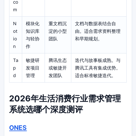
co
m
N
模块化
重文档沉
文档与数据表结合自
ot
知识库
淀的小型
由。适合需求资料整理
io
与轻协
团队
和早期规划。
n
作
Ta
敏捷研
腾讯生态
迭代与故事板成熟。与
p
发项目
或敏捷开
腾讯工具有集成优势。
d
管理
发团队
适合标准敏捷迭代。
2026年生活消费行业需求管理
系统选哪个深度测评
ONES