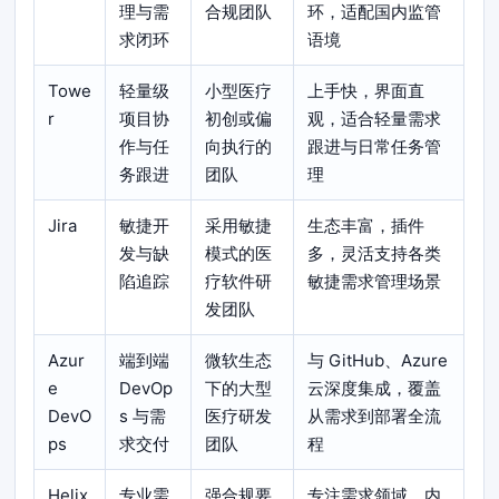
理与需
合规团队
环，适配国内监管
求闭环
语境
Towe
轻量级
小型医疗
上手快，界面直
r
项目协
初创或偏
观，适合轻量需求
作与任
向执行的
跟进与日常任务管
务跟进
团队
理
Jira
敏捷开
采用敏捷
生态丰富，插件
发与缺
模式的医
多，灵活支持各类
陷追踪
疗软件研
敏捷需求管理场景
发团队
Azur
端到端
微软生态
与 GitHub、Azure
e
DevOp
下的大型
云深度集成，覆盖
DevO
s 与需
医疗研发
从需求到部署全流
ps
求交付
团队
程
Helix
专业需
强合规要
专注需求领域，内