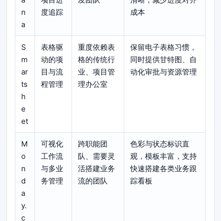
n
度追踪
成本
a
S
表格驱
重度依赖表
保留电子表格习惯，
m
动的项
格的传统行
同时提供甘特图、自
ar
目与流
业、项目管
动化审批与资源管理
ts
程管理
理办公室
h
e
et
M
可视化
跨职能团
色彩与状态标识直
o
工作流
队、需要灵
观，模板丰富，支持
n
与多业
活搭建业务
快速搭建各类业务跟
d
务管理
流的团队
踪看板
a
y.
c