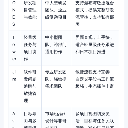
O
研发项
中大型研发
支持瀑布与敏捷混合
N
目管理
团队、企业
模式，提供完整研发
E
与效能
级复杂项目
流管控，支持私有部
S
署
T
轻量级
中小型团
界面直观，上手快，
o
任务与
队、跨部门
适合轻量级任务跟进
w
项目协
通用协作
和日常项目推进
er
作
Ji
软件研
专业研发团
敏捷流程支持完善，
ra
发问题
队、强敏捷
自定义字段与工作流
追踪与
需求团队
极强，生态插件丰富
敏捷管
理
A
目标导
市场/运营/
多项目视图切换灵
s
向与多
设计等非研
活，目标与任务关联
a
项目进
发团队
清晰，减少进度对齐