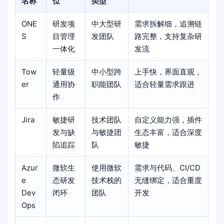
名称
位
类型
ONE
研发项
中大型研
需求拆解细，追溯链
S
目管理
发团队
路完整，支持复杂研
一体化
发流
Tow
轻量级
中小型跨
上手快，界面直观，
er
通用协
职能团队
适合轻量需求跟进
作
Jira
敏捷研
技术团队
自定义能力强，插件
发与缺
与敏捷团
生态丰富，适合深度
陷追踪
队
敏捷
Azur
微软生
使用微软
需求与代码、CI/CD
e
态研发
技术栈的
无缝绑定，适合重度
Dev
闭环
团队
开发
Ops