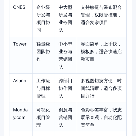
ONES
企业级
中大型
支持敏捷与瀑布混合
研发与
研发与
管理，权限管控细，
项目协
业务团
适合复杂项目
同
队
Tower
轻量级
中小型
界面简单，上手快，
团队协
业务与
模板多，适合快速启
作
营销团
动项目
队
Asana
工作流
跨部门
多视图切换方便，时
与目标
协作团
间线清晰，适合多项
管理
队
目并行
Monda
可视化
创意与
色彩标签丰富，状态
y.com
项目管
营销团
展示直观，自动化配
理
队
置简单