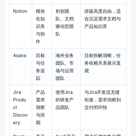
Notion
模块
初创团
排版高度自由，适
化知
队、文档
合沉淀需求文档与
识库
驱动型团
产品知识库
与协
队
作
Asana
目标
海外业务
目标拆解清晰，任
与任
团队、市
务依赖关系展示直
务追
场与运营
观
踪
团队
Jira
产品
使用Jira
与Jira开发流无缝
Produ
需求
的研发产
衔接，需求洞察到
ct
洞察
品团队
交付闭环快
Discov
与排
ery
期