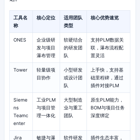
工具名
核心定位
适用团队
核心优势速览
称
类型
ONES
企业级研
软硬结合
支持PLM数据关
发与项目
的研发团
联，瀑布流程配
瀑布管理
队
置灵活
Tower
轻量级项
小型研发
上手快，支持基
目协作
或设计团
础里程碑，通过
队
插件对接PLM
Sieme
工业PLM
大型制造
原生PLM能力，
ns
与项目管
业与重工
BOM与项目任务
Teamc
理一体化
团队
深度绑定
enter
Jira
敏捷与瀑
软件研发
插件生态丰富，