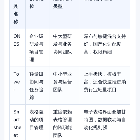
具
位
类型
名
称
ON
企业级
中大型研
瀑布与敏捷混合支持
ES
研发与
发与业务
好，国产化适配度
项目管
协同团队
高，权限精细
理
To
轻量级
中小型业
上手极快，模板丰
we
协同与
务与运营
富，适合快速推进消
r
任务追
团队
费行业轻量项目
踪
Sm
表格驱
重度依赖
电子表格界面叠加甘
art
动的项
表格管理
特图，数据联动与自
she
目管理
的跨职能
动化规则强
et
团队