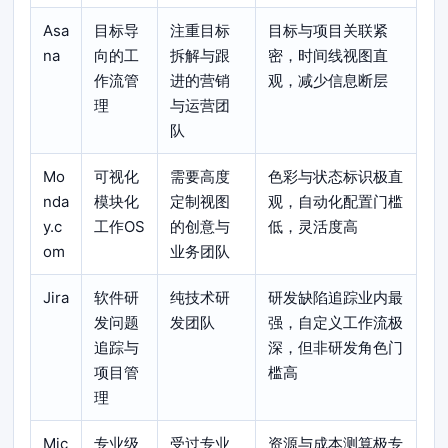
Asa
目标导
注重目标
目标与项目关联紧
na
向的工
拆解与跟
密，时间线视图直
作流管
进的营销
观，减少信息断层
理
与运营团
队
Mo
可视化
需要高度
色彩与状态标识极直
nda
模块化
定制视图
观，自动化配置门槛
y.c
工作OS
的创意与
低，灵活度高
om
业务团队
Jira
软件研
纯技术研
研发缺陷追踪业内最
发问题
发团队
强，自定义工作流极
追踪与
深，但非研发角色门
项目管
槛高
理
Mic
专业级
受过专业
资源与成本测算极专