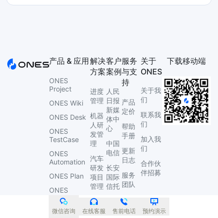
产品 & 应用
解决
客户
服务
关于
下载移动端
方案
案例
与支
ONES
ONES
持
Project
关于我
进度
人民
们
管理
日报
产品
ONES Wiki
新媒
定价
联系我
机器
ONES Desk
体中
们
人研
帮助
心
ONES
发管
手册
加入我
TestCase
理
中国
们
更新
电信
ONES
汽车
日志
Automation
合作伙
研发
长安
伴招募
服务
ONES Plan
项目
国际
团队
管理
信托
ONES
Performance
服务
企业
荣数
介绍
服务
信息
微信咨询
在线客服
售前电话
预约演示
ONES