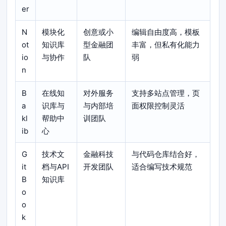
er
N
模块化
创意或小
编辑自由度高，模板
ot
知识库
型金融团
丰富，但私有化能力
io
与协作
队
弱
n
B
在线知
对外服务
支持多站点管理，页
a
识库与
与内部培
面权限控制灵活
kl
帮助中
训团队
ib
心
G
技术文
金融科技
与代码仓库结合好，
it
档与API
开发团队
适合编写技术规范
B
知识库
o
o
k