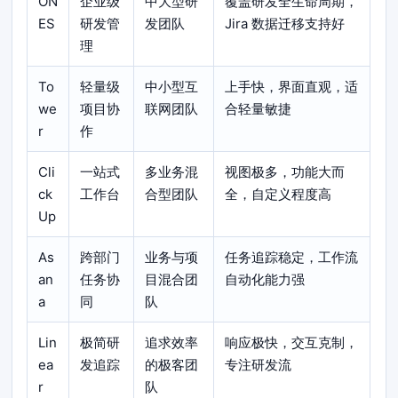
ON
企业级
中大型研
覆盖研发全生命周期，
ES
研发管
发团队
Jira 数据迁移支持好
理
To
轻量级
中小型互
上手快，界面直观，适
we
项目协
联网团队
合轻量敏捷
r
作
Cli
一站式
多业务混
视图极多，功能大而
ck
工作台
合型团队
全，自定义程度高
Up
As
跨部门
业务与项
任务追踪稳定，工作流
an
任务协
目混合团
自动化能力强
a
同
队
Lin
极简研
追求效率
响应极快，交互克制，
ea
发追踪
的极客团
专注研发流
r
队