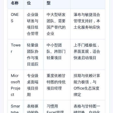
名称
位
型
ONE
企业级
中大型研发
瀑布与敏捷混合
S
研发与
团队、需要
管理支持好，本
项目组
国产替代的
土化服务响应快
合管理
企业
Towe
轻量级
中小型团
上手门槛极低，
r
团队协
队、跨部门
界面直观，适合
作与项
轻量项目
快速启动项目
目追踪
Micr
专业级
重度依赖甘
排期与依赖计算
osoft
桌面端
特图的传统
能力极强，与
Proje
项目排
项目经理
Office生态深度
ct
期
绑定
Smar
表格驱
习惯用
表格与甘特图一
tshe
动的协
Excel管理
键切换，自动化