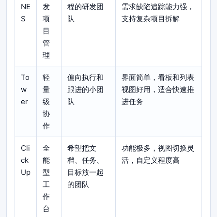
NE
发
程的研发团
需求缺陷追踪能力强，
S
项
队
支持复杂项目拆解
目
管
理
To
轻
偏向执行和
界面简单，看板和列表
w
量
跟进的小团
视图好用，适合快速推
er
级
队
进任务
协
作
Cli
全
希望把文
功能极多，视图切换灵
ck
能
档、任务、
活，自定义程度高
Up
型
目标放一起
工
的团队
作
台