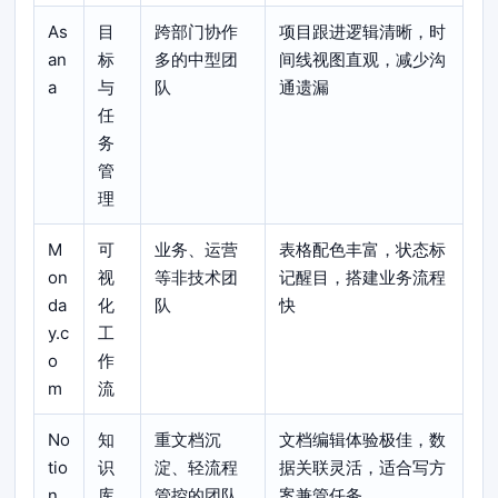
As
目
跨部门协作
项目跟进逻辑清晰，时
an
标
多的中型团
间线视图直观，减少沟
a
与
队
通遗漏
任
务
管
理
M
可
业务、运营
表格配色丰富，状态标
on
视
等非技术团
记醒目，搭建业务流程
da
化
队
快
y.c
工
o
作
m
流
No
知
重文档沉
文档编辑体验极佳，数
tio
识
淀、轻流程
据关联灵活，适合写方
n
库
管控的团队
案兼管任务