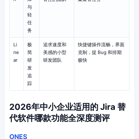
与
轻
任
务
Li
极
追求速度和
快捷键操作流畅，界面
ne
简
美感的小型
克制，提 Bug 和排期
ar
研
研发团队
极快
发
追
踪
2026年中小企业适用的 Jira 替
代软件哪款功能全深度测评
ONES