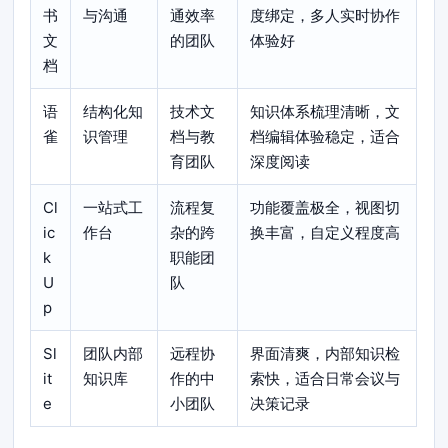
书
与沟通
通效率
度绑定，多人实时协作
文
的团队
体验好
档
语
结构化知
技术文
知识体系梳理清晰，文
雀
识管理
档与教
档编辑体验稳定，适合
育团队
深度阅读
Cl
一站式工
流程复
功能覆盖极全，视图切
ic
作台
杂的跨
换丰富，自定义程度高
k
职能团
U
队
p
Sl
团队内部
远程协
界面清爽，内部知识检
it
知识库
作的中
索快，适合日常会议与
e
小团队
决策记录