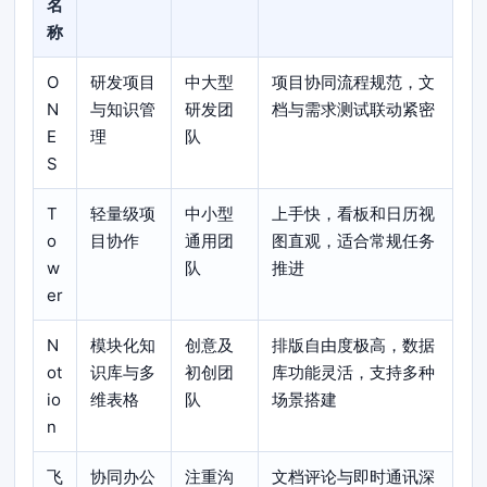
名
称
O
研发项目
中大型
项目协同流程规范，文
N
与知识管
研发团
档与需求测试联动紧密
E
理
队
S
T
轻量级项
中小型
上手快，看板和日历视
o
目协作
通用团
图直观，适合常规任务
w
队
推进
er
N
模块化知
创意及
排版自由度极高，数据
ot
识库与多
初创团
库功能灵活，支持多种
io
维表格
队
场景搭建
n
飞
协同办公
注重沟
文档评论与即时通讯深