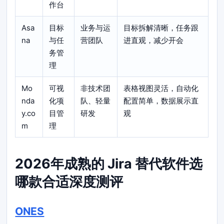
作台
Asa
目标
业务与运
目标拆解清晰，任务跟
na
与任
营团队
进直观，减少开会
务管
理
Mo
可视
非技术团
表格视图灵活，自动化
nda
化项
队、轻量
配置简单，数据展示直
y.co
目管
研发
观
m
理
2026年成熟的 Jira 替代软件选
哪款合适深度测评
ONES