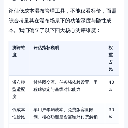
评估低成本瀑布管理工具，不能仅看标价，而需
综合考量其在瀑布场景下的功能深度与隐性成
本。我们确立了以下四大核心测评维度：
测评维
评估指标说明
权
度
重
占
比
瀑布模
甘特图交互、任务强依赖设置、里
40
型适配
程碑锁定与基线对比能力
%
度
低成本
单用户年均成本、免费版容量限
30
性价比
制、核心功能是否需额外付费解锁
%