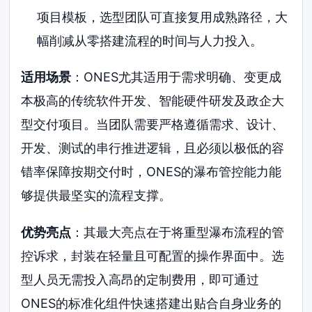
项目模板，选型团队可直接复用成熟路径，大
幅削减从零搭建流程的时间与人力投入。
适用场景
：ONES尤其适用于需求明确、变更成
本极高的传统软件开发、智能硬件研发及政企大
型交付项目。当团队需要严格遵循需求、设计、
开发、测试的串行推进逻辑，且必须以极低的容
错率保障按期交付时，ONES的瀑布管控能力能
够提供最坚实的流程支撑。
优势亮点
：其最大亮点在于将重型瀑布流程的管
控诉求，封装在轻量且可配置的操作界面中。选
型人员无需投入高昂的定制费用，即可通过
ONES的标准化组件快速搭建出贴合自身业务的