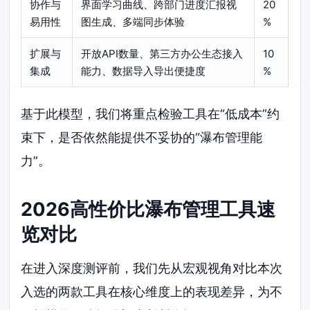
协作与
界面学习曲线、跨部门进度汇报视
20
易用性
图生成、多端同步体验
%
扩展与
开放API数量、第三方办公生态接入
10
集成
能力、数据导入导出便捷度
%
基于此模型，我们将重点检验工具在“低成本”约
束下，是否依然能提供不妥协的“瀑布管理能
力”。
2026高性价比瀑布管理工具速
览对比
在进入深度测评前，我们先从宏观视角对比本次
入选的两款工具在核心维度上的表现差异，为不