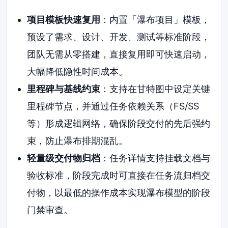
项目模板快速复用
：内置「瀑布项目」模板，
预设了需求、设计、开发、测试等标准阶段，
团队无需从零搭建，直接复用即可快速启动，
大幅降低隐性时间成本。
里程碑与基线约束
：支持在甘特图中设定关键
里程碑节点，并通过任务依赖关系（FS/SS
等）形成逻辑网络，确保阶段交付的先后强约
束，防止瀑布排期混乱。
轻量级交付物归档
：任务详情支持挂载文档与
验收标准，阶段完成时可直接在任务流归档交
付物，以最低的操作成本实现瀑布模型的阶段
门禁审查。