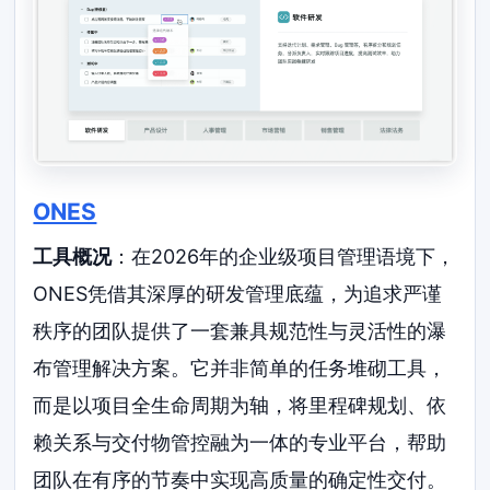
ONES
工具概况
：在2026年的企业级项目管理语境下，
ONES凭借其深厚的研发管理底蕴，为追求严谨
秩序的团队提供了一套兼具规范性与灵活性的瀑
布管理解决方案。它并非简单的任务堆砌工具，
而是以项目全生命周期为轴，将里程碑规划、依
赖关系与交付物管控融为一体的专业平台，帮助
团队在有序的节奏中实现高质量的确定性交付。